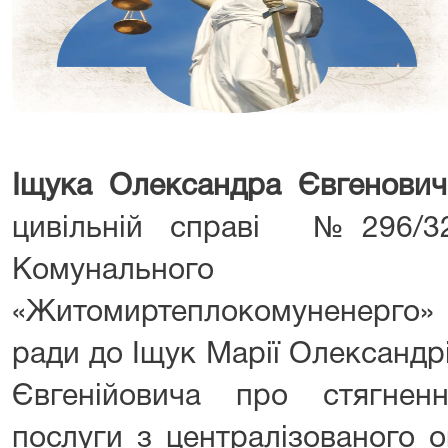
Іщука Олександра Євгенович
цивільній справі №296/32
Комунального п
«Житомиртеплокомуненерго» 
ради до Іщук Марії Олександр
Євгенійовича про стягнен
послуги з централізованого 