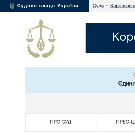
Корольовсь
Судова влада України
Суди
•
Кор
Єдини
ПРО СУД
ПРЕС-Ц