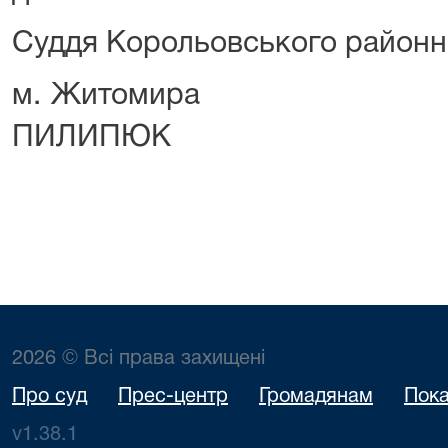
Суддя Корольовського районн
м. Житоми
ПИЛИПЮК
2026 © Всі права захищені
Про суд
Прес-центр
Громадянам
Пока
v1.38.1