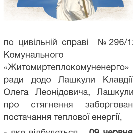
по цивільній справі №296/1
Комунального п
«Житомиртеплокомуненерго» 
ради додо Лашкули Клавдії
Олега Леонідовича, Лашкул
про стягнення заборгова
постачання теплової енергії,