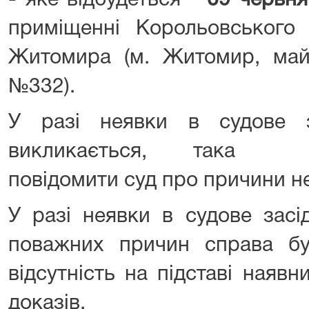
- яке відбудеться
09 червня
приміщенні Корольовського 
Житомира (м. Житомир, май
№332).
У разі неявки в судове з
викликається, така о
повідомити суд про причини 
У разі неявки в судове засі
поважних причин справа бу
відсутність на підставі наяв
доказів.